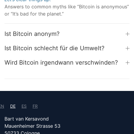
Answers to common myths like “Bitcoin is anonymous”
or “It’s bad for the planet.”
Ist Bitcoin anonym?
Ist Bitcoin schlecht für die Umwelt?
Wird Bitcoin irgendwann verschwinden?
EN
DE
ES
FR
Bart van Kersavond
Mauenheimer Strasse 53
50733 Cologne