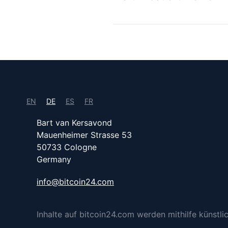
EN
DE
ES
FR
Bart van Kersavond
Mauenheimer Strasse 53
50733 Cologne
Germany
info@bitcoin24.com
Inhalte auf bitcoin24.com werden mithilfe künstlich