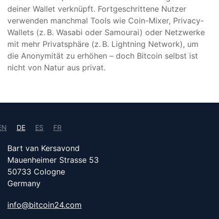
deiner Wallet verknüpft. Fortgeschrittene Nutzer
verwenden manchmal Tools wie Coin-Mixer, Privacy-
Wallets (z. B. Wasabi oder Samourai) oder Netzwerke
mit mehr Privatsphäre (z. B. Lightning Network), um
die Anonymität zu erhöhen – doch Bitcoin selbst ist
nicht von Natur aus privat.
EN
DE
ES
FR
Bart van Kersavond
Mauenheimer Strasse 53
50733 Cologne
Germany
info@bitcoin24.com