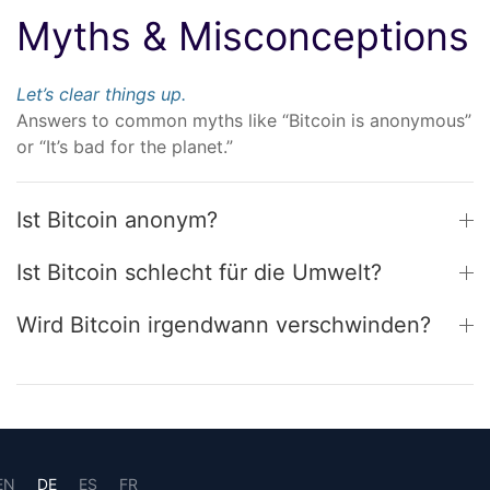
Myths & Misconceptions
Let’s clear things up.
Answers to common myths like “Bitcoin is anonymous”
or “It’s bad for the planet.”
Ist Bitcoin anonym?
Ist Bitcoin schlecht für die Umwelt?
Wird Bitcoin irgendwann verschwinden?
EN
DE
ES
FR