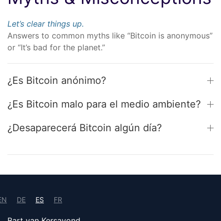
Let’s clear things up.
Answers to common myths like “Bitcoin is anonymous”
or “It’s bad for the planet.”
¿Es Bitcoin anónimo?
¿Es Bitcoin malo para el medio ambiente?
¿Desaparecerá Bitcoin algún día?
EN
DE
ES
FR
Bart van Kersavond