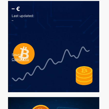
–
€
Last updated:
–
Source:
CoinGecko