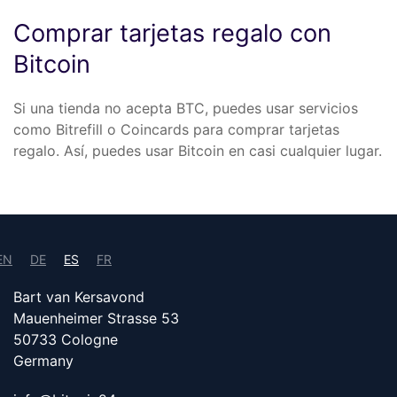
Comprar tarjetas regalo con
Bitcoin
Si una tienda no acepta BTC, puedes usar servicios
como Bitrefill o Coincards para comprar tarjetas
regalo. Así, puedes usar Bitcoin en casi cualquier lugar.
EN
DE
ES
FR
Bart van Kersavond
Mauenheimer Strasse 53
50733 Cologne
Germany