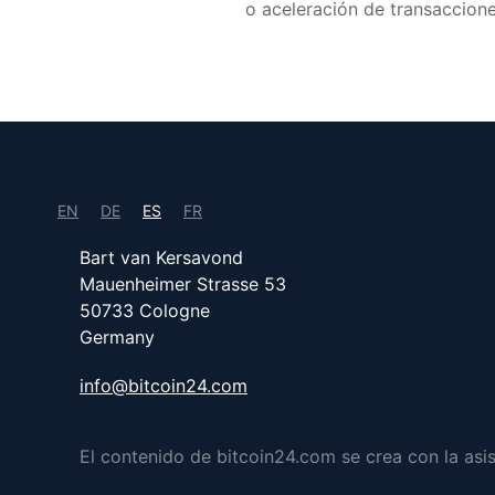
o aceleración de transaccion
EN
DE
ES
FR
Bart van Kersavond
Mauenheimer Strasse 53
50733 Cologne
Germany
info@bitcoin24.com
El contenido de bitcoin24.com se crea con la asiste