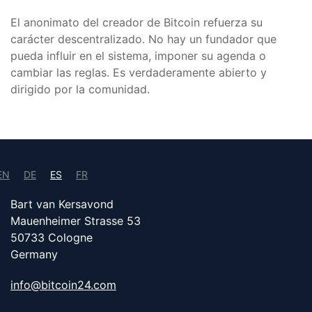
El anonimato del creador de Bitcoin refuerza su
carácter descentralizado. No hay un fundador que
pueda influir en el sistema, imponer su agenda o
cambiar las reglas. Es verdaderamente abierto y
dirigido por la comunidad.
EN
DE
ES
FR
Bart van Kersavond
Mauenheimer Strasse 53
50733 Cologne
Germany
info@bitcoin24.com