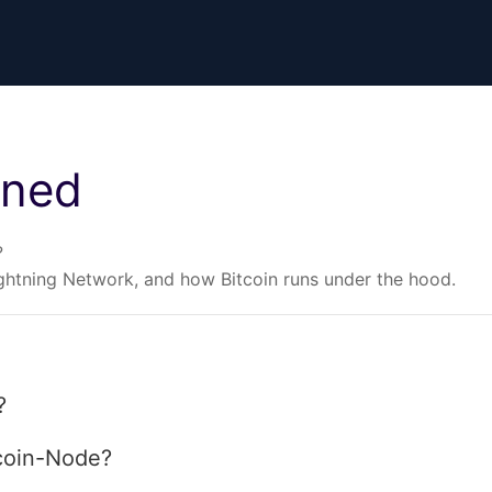
ined
?
ightning Network, and how Bitcoin runs under the hood.
?
tcoin-Node?