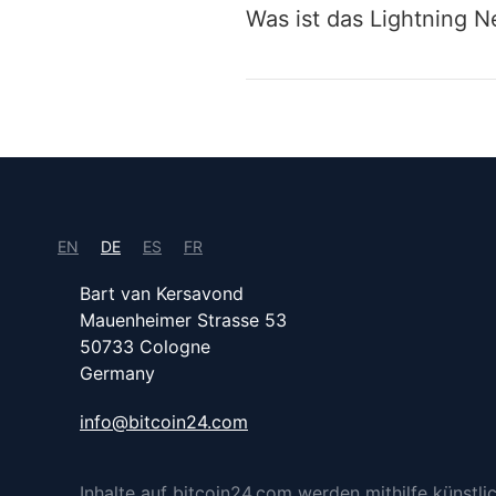
Was ist das Lightning 
EN
DE
ES
FR
Bart van Kersavond
Mauenheimer Strasse 53
50733 Cologne
Germany
info@bitcoin24.com
Inhalte auf bitcoin24.com werden mithilfe künstlich