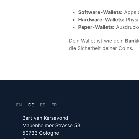
Software-Wallets:
Apps o
Hardware-Wallets:
Physis
Paper-Wallets:
Ausdrucke 
Dein Wallet ist wie dein
Bank
die Sicherheit deiner Coins.
EN
DE
ES
FR
Bart van Kersavond
Mauenheimer Strasse 53
50733 Cologne