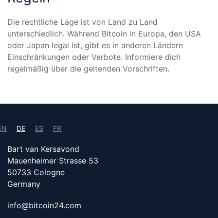
Die rechtliche Lage ist von Land zu Land
unterschiedlich. Während Bitcoin in Europa, den USA
oder Japan legal ist, gibt es in anderen Ländern
Einschränkungen oder Verbote. Informiere dich
regelmäßig über die geltenden Vorschriften.
EN
DE
ES
FR
Bart van Kersavond
Mauenheimer Strasse 53
50733 Cologne
Germany
info@bitcoin24.com