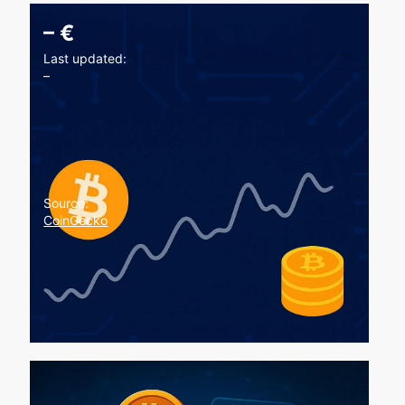
–
€
Last updated:
–
Source:
CoinGecko