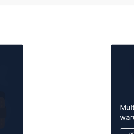
Mult
war