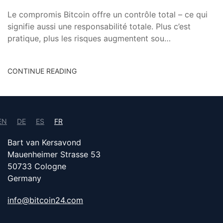
Le compromis Bitcoin offre un contrôle total – ce qui
signifie aussi une responsabilité totale. Plus c’est
pratique, plus les risques augmentent sou…
CONTINUE READING
EN
DE
ES
FR
Bart van Kersavond
Mauenheimer Strasse 53
50733 Cologne
Germany
info@bitcoin24.com