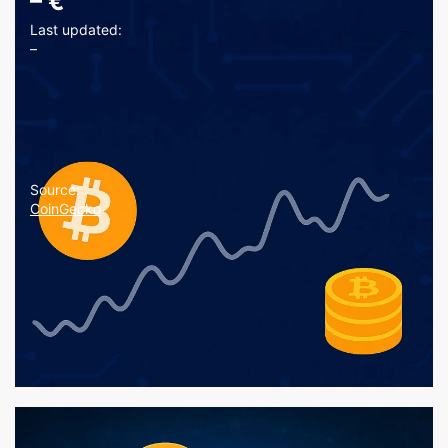
–
€
Last updated:
–
Source:
CoinGecko