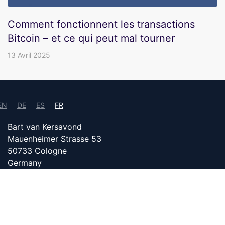
Comment fonctionnent les transactions
Bitcoin – et ce qui peut mal tourner
13 Avril 2025
EN
DE
ES
FR
Bart van Kersavond
Mauenheimer Strasse 53
50733 Cologne
Germany
info@bitcoin24.com
DATENSCHUTZ
DEVENEZ PARTENAIRE