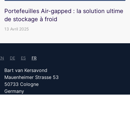
Portefeuilles Air-gapped : la solution ultime
de stockage à froid
13 Avril 2025
EN
DE
ES
FR
Bart van Kersavond
Mauenheimer Strasse 53
50733 Cologne
Germany
info@bitcoin24.com
DATENSCHUTZ
DEVENEZ PARTENAIRE