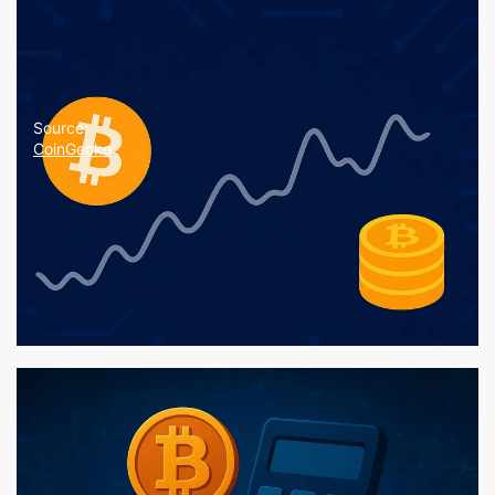
Source:
CoinGecko