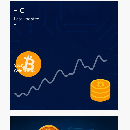
–
€
Last updated:
–
Source:
CoinGecko