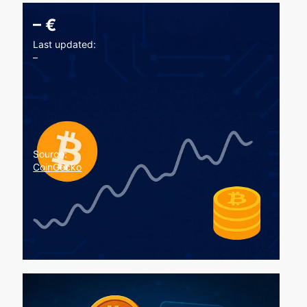
–
€
Last updated:
–
Source:
CoinGecko