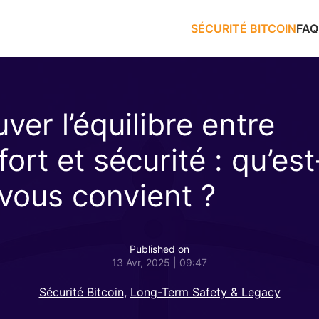
SÉCURITÉ BITCOIN
FAQ
ver l’équilibre entre
ort et sécurité : qu’es
 vous convient ?
Published on
13 Avr, 2025 | 09:47
Sécurité Bitcoin
,
Long-Term Safety & Legacy