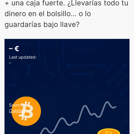
+ una caja fuerte. ¿Llevarías todo tu
dinero en el bolsillo… o lo
guardarías bajo llave?
–
€
Last updated:
–
Source:
CoinGecko