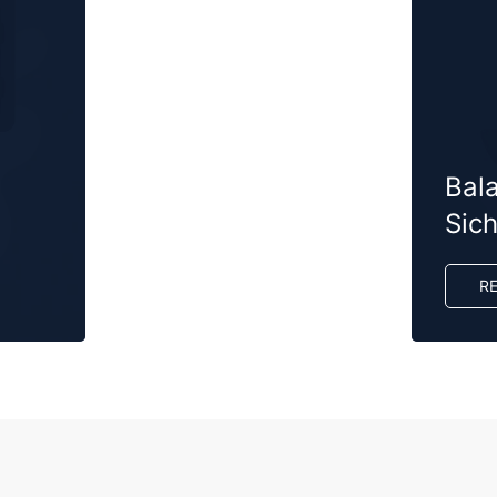
Bal
Sich
R