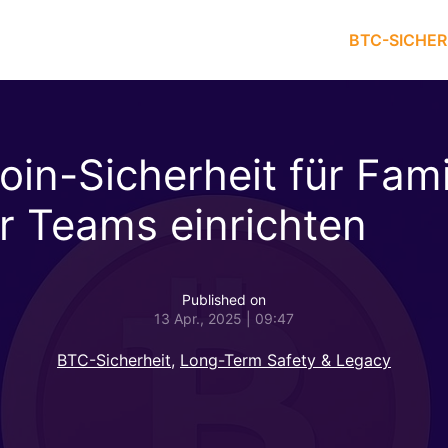
BTC-SICHER
coin-Sicherheit für Fami
r Teams einrichten
Published on
13 Apr., 2025 | 09:47
BTC-Sicherheit
,
Long-Term Safety & Legacy