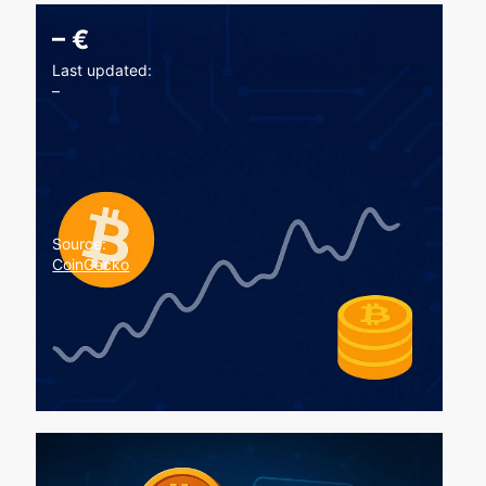
–
€
Last updated:
–
Source:
CoinGecko