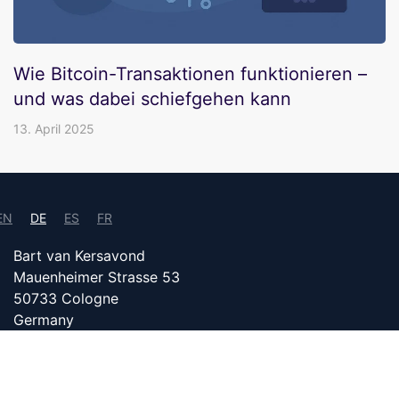
Wie Bitcoin-Transaktionen funktionieren –
und was dabei schiefgehen kann
13. April 2025
EN
DE
ES
FR
Bart van Kersavond
Mauenheimer Strasse 53
50733 Cologne
Germany
info@bitcoin24.com