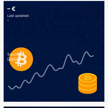
–
€
Last updated:
–
Source:
CoinGecko