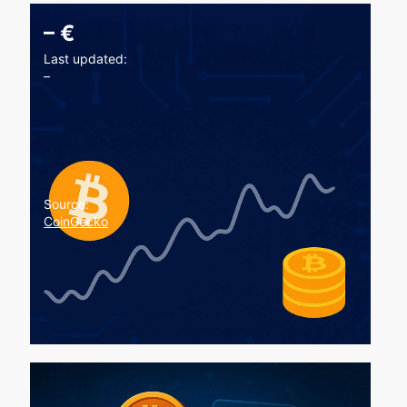
–
€
Last updated:
–
Source:
CoinGecko