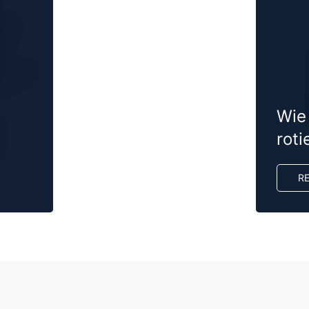
Wie
roti
R