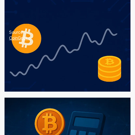
Source:
CoinGecko