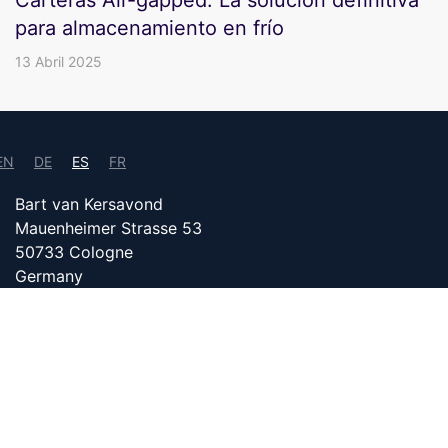
para almacenamiento en frío
13 Abril 2025
EN
DE
ES
FR
Bart van Kersavond
Mauenheimer Strasse 53
50733 Cologne
Germany
info@bitcoin24.com
DATENSCHUTZ
COLABORA CON NOSOTROS
El contenido de bitcoin24.com se crea con la