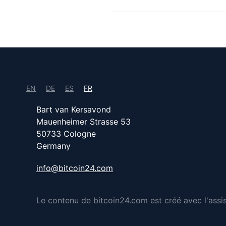
EN
DE
ES
FR
Bart van Kersavond
Mauenheimer Strasse 53
50733 Cologne
Germany
info@bitcoin24.com
Le contenu de bitcoin24.com est créé avec l'assista