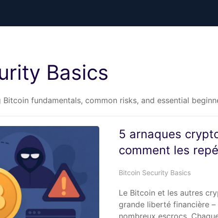
urity Basics
g Bitcoin fundamentals, common risks, and essential begin
5 arnaques crypto
comment les repé
Bitcoin Security Basics
Le Bitcoin et les autres c
grande liberté financière –
nombreux escrocs. Chaque 