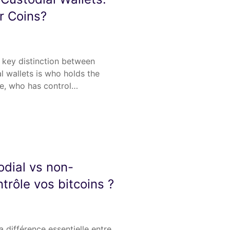
r Coins?
 key distinction between
l wallets is who holds the
e, who has control…
odial vs non-
ntrôle vos bitcoins ?
a différence essentielle entre