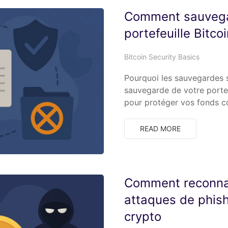
Comment sauvega
portefeuille Bitco
Bitcoin Security Basics
Pourquoi les sauvegardes 
sauvegarde de votre portefe
pour protéger vos fonds c
READ MORE
Comment reconnaît
attaques de phis
crypto