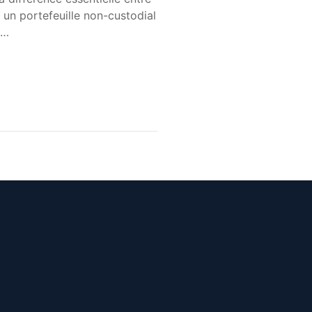
t un portefeuille non-custodial
t…