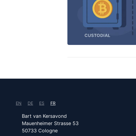
EN
DE
ES
FR
Bart van Kersavond
Mauenheimer Strasse 53
50733 Cologne