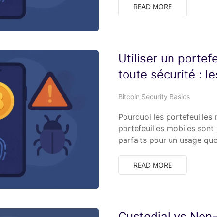
READ MORE
Utiliser un portef
toute sécurité : l
Bitcoin Security Basics
Pourquoi les portefeuilles
portefeuilles mobiles sont p
parfaits pour un usage qu
READ MORE
Custodial vs Non-