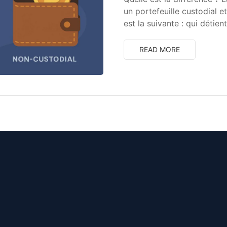
un portefeuille custodial e
est la suivante : qui détien
READ MORE