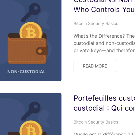
Who Controls You
Bitcoin Security Basics
What’s the Difference? The
custodial and non-custodia
private keys—and therefor
READ MORE
Portefeuilles cust
custodial : Qui co
Bitcoin Security Basics
Quelle est la différence ? L