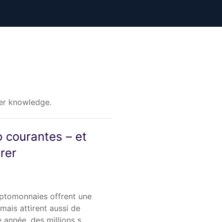
ner knowledge.
 courantes – et
rer
ryptomonnaies offrent une
 mais attirent aussi de
année, des millions s…