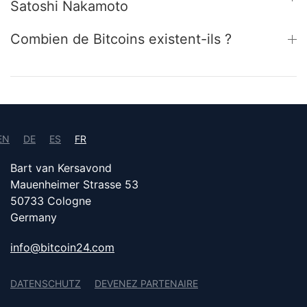
Satoshi Nakamoto
Combien de Bitcoins existent-ils ?
EN
DE
ES
FR
Bart van Kersavond
Mauenheimer Strasse 53
50733 Cologne
Germany
info@bitcoin24.com
DATENSCHUTZ
DEVENEZ PARTENAIRE