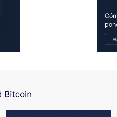
Cóm
pon
R
d Bitcoin