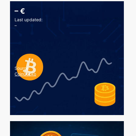
–
€
Last updated:
–
Source:
CoinGecko