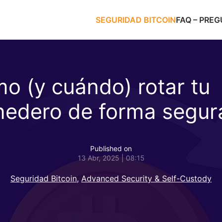
SEGURIDAD BITCOIN
FAQ – PRE
o (y cuándo) rotar tu
edero de forma segur
Published on
13 Abr, 2025 | 08:15
Seguridad Bitcoin
,
Advanced Security & Self-Custody