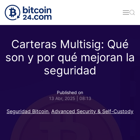
Skip to main content
Carteras Multisig: Qué
son y por qué mejoran la
seguridad
Published on
13 Abr, 2025 | 08:13
Seguridad Bitcoin
,
Advanced Security & Self-Custody