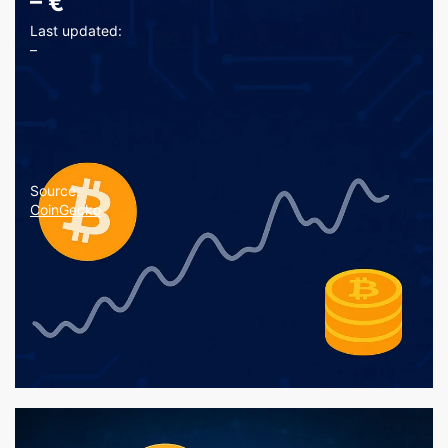
–
€
Last updated:
–
Source:
CoinGecko