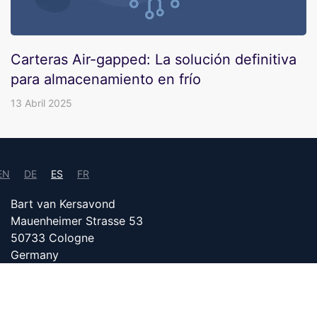
Carteras Air-gapped: La solución definitiva
para almacenamiento en frío
13 Abril 2025
EN
DE
ES
FR
Bart van Kersavond
Mauenheimer Strasse 53
50733 Cologne
Germany
info@bitcoin24.com